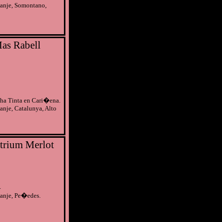
anje, Somontano,
as Rabell
cha Tinta en Cari�ena.
anje, Catalunya, Alto
trium Merlot
.
anje, Pe�edes.