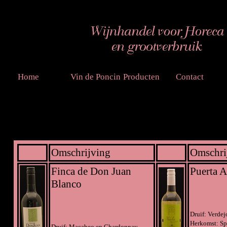
Home
Vin de Poncin
Producten
Contact
Omschrijving
Omschri
Finca de Don Juan
Puerta A
Blanco
Druif: Verdej
Herkomst: Sp
Druif: Macabeo en Chardonnay