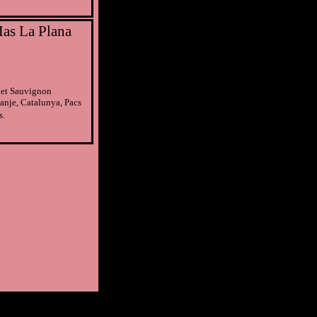
as La Plana
net Sauvignon
anje, Catalunya, Pacs
.