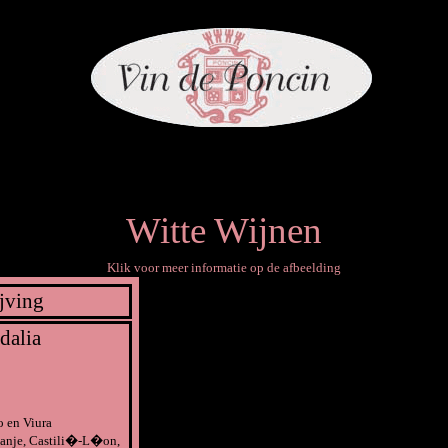
Witte Wijnen
Klik voor meer informatie op de afbeelding
jving
dalia
o en Viura
anje, Castili�-L�on,