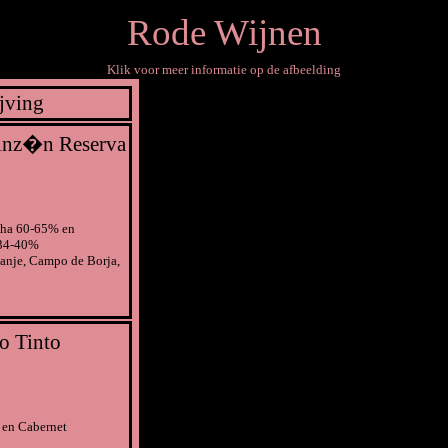
Rode Wijnen
Klik voor meer informatie op de afbeelding
jving
nz�n Reserva
cha 60-65% en
 34-40%
anje, Campo de Borja,
o Tinto
 en Cabernet