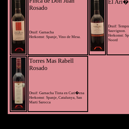
Finca de Don Juan
El Ari�
Rosado
Druif: Tempra
Sauvignon.
Druif: Garnacha
Herkomst: Sp
Herkomst: Spanje, Vino de Mesa.
Noord
Torres Mas Rabell
Rosado
Druif: Garnacha Tinta en Cari�ena
Herkomst: Spanje, Catalunya, San
Marti Sarocca