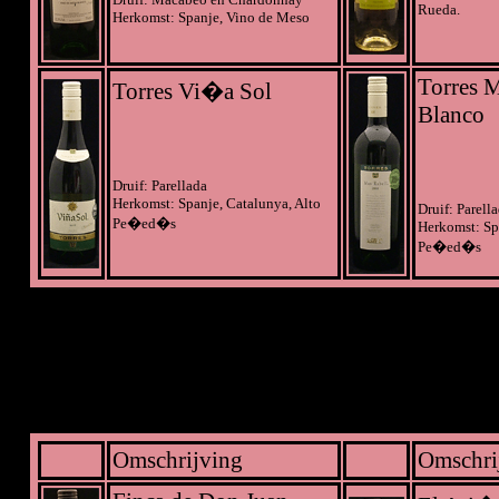
Rueda.
Herkomst: Spanje, Vino de Meso
Torres M
Torres Vi�a Sol
Blanco
Druif: Parellada
Herkomst: Spanje, Catalunya, Alto
Druif: Parell
Pe�ed�s
Herkomst: Sp
Pe�ed�s
Omschrijving
Omschri