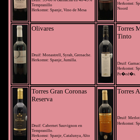
Herkomst: Sp
Tempranillo
Noord
Herkomst: Spanje, Vino de Mesa
Olivares
Torres M
Tinto
Druif: Monastrell, Syrah, Grenache.
Herkomst: Spanje, Jumilla.
Druif: Garna
Herkomst: Sp
Pe�ed�s.
Torres Gran Coronas
Torres A
Reserva
Druif: Merlot
Herkomst: Sp
Druif: Cabernet Sauvignon en
Tempranillo.
Herkomst: Spanje, Catalunya, Alto