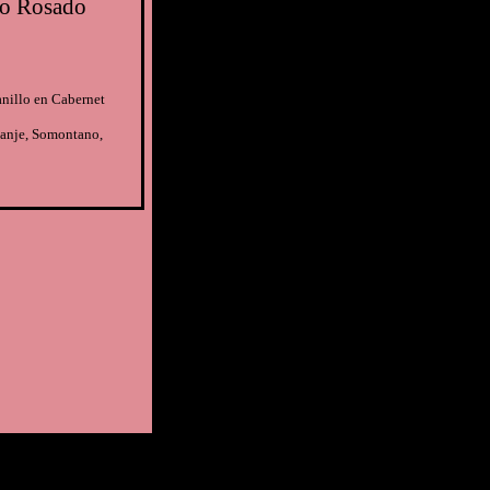
o Rosado
nillo en Cabernet
anje, Somontano,