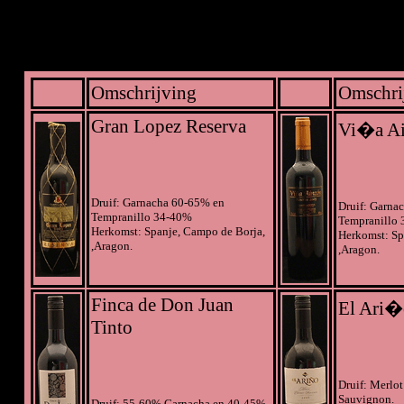
Omschrijving
Omschri
Gran Lopez Reserva
Vi�a Ai
Druif: Garnacha 60-65% en
Druif: Garna
Tempranillo 34-40%
Tempranillo
Herkomst: Spanje, Campo de Borja,
Herkomst: Sp
,Aragon.
,Aragon.
Finca de Don Juan
El Ari�
Tinto
Druif: Merlot
Sauvignon.
Druif: 55-60% Garnacha en 40-45%