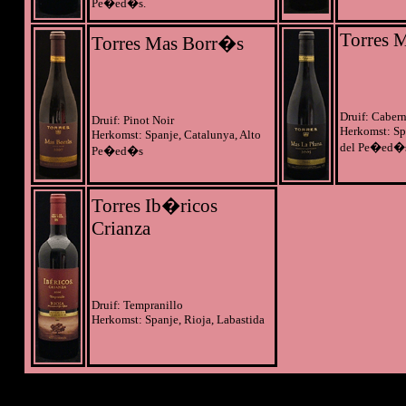
Pe�ed�s.
Torres M
Torres Mas Borr�s
Druif: Caber
Druif: Pinot Noir
Herkomst: Sp
Herkomst: Spanje, Catalunya, Alto
del Pe�ed�s
Pe�ed�s
Torres Ib�ricos
Crianza
Druif: Tempranillo
Herkomst: Spanje, Rioja, Labastida